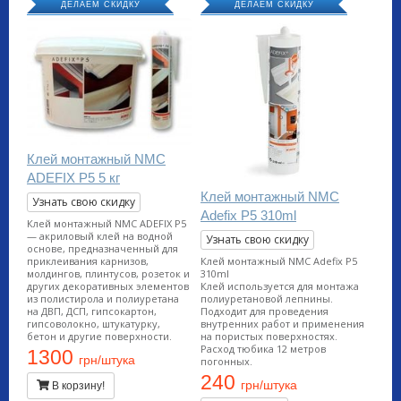
ДЕЛАЕМ СКИДКУ
ДЕЛАЕМ СКИДКУ
Клей монтажный NMC
ADEFIX P5 5 кг
Клей монтажный NMC
Узнать свою скидку
Adefix P5 310ml
Клей монтажный NMC ADEFIX P5
— акриловый клей на водной
Узнать свою скидку
основе, предназначенный для
приклеивания карнизов,
Клей монтажный NMC Adefix P5
молдингов, плинтусов, розеток и
310ml
других декоративных элементов
Клей используется для монтажа
из полистирола и полиуретана
полиуретановой лепнины.
на ДВП, ДСП, гипсокартон,
Подходит для проведения
гипсоволокно, штукатурку,
внутренних работ и применения
бетон и другие поверхности.
на пористых поверхностях.
Расход тюбика 12 метров
1300
грн/штука
погонных.
240
грн/штука
В корзину!