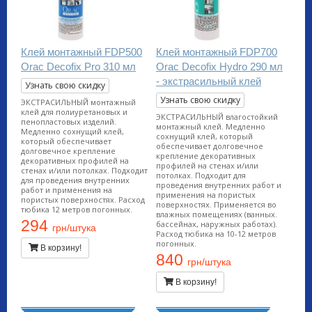
Клей монтажный FDP500
Клей монтажный FDP700
Orac Decofix Pro 310 мл
Orac Decofix Hydro 290 мл
- экстрасильный клей
Узнать свою скидку
Узнать свою скидку
ЭКСТРАСИЛЬНЫЙ монтажный
клей для полиуретановых и
ЭКСТРАСИЛЬНЫЙ влагостойкий
пенопластовых изделий.
монтажный клей. Медленно
Медленно сохнущий клей,
сохнущий клей, который
который обеспечивает
обеспечивает долговечное
долговечное крепление
крепление декоративных
декоративных профилей на
профилей на стенах и/или
стенах и/или потолках. Подходит
потолках. Подходит для
для проведения внутренних
проведения внутренних работ и
работ и применения на
применения на пористых
пористых поверхностях. Расход
поверхностях. Применяется во
тюбика 12 метров погонных.
влажных помещениях (ванных.
294
бассейнах, наружных работах).
грн/штука
Расход тюбика на 10-12 метров
погонных.
В корзину!
840
грн/штука
В корзину!