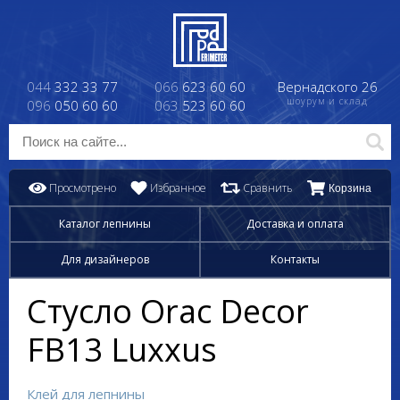
044
332 33 77
066
623 60 60
Вернадского 26
шоурум и склад
096
050 60 60
063
523 60 60
Просмотрено
Избранное
Сравнить
Корзина
Каталог лепнины
Доставка и оплата
Для дизайнеров
Контакты
Стусло Orac Decor
FB13 Luxxus
Клей для лепнины