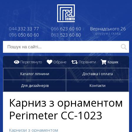
044
332 33 77
066
623 60 60
Вернадського 26
шоурум і склад
096
050 60 60
063
523 60 60
Переглянуто
Обране
Порівняти
Кошик
Каталог ліпнини
Доставка і оплата
Для дизайнерів
Контакти
Карниз з орнаментом
Perimeter CC-1023
Карнизи з орнаментом