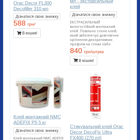
мл - экстрасильный
Orac Decor FL300
клей
Decofiller 310 мл
Дізнатися свою знижку
Дізнатися свою знижку
588
ЕКСТРАСИЛЬНЫЙ
грн/
вологостійкий монтажний
клей. Повільно сохне клей,
В кошик!
який забезпечує довговічне
кріплення декоративних
профілів на стінах і/або
стелях. Підходить для
840
грн/штука
проведення внутрішніх робіт і
застосування на пористих
В кошик!
поверхнях. Застосовується у
вологих приміщеннях (ванних.
басейнах, зовнішніх роботах).
Витрата тюбика на 10-12
метрів погонних.
Клей монтажний NMC
ADEFIX P5 5 кг
Стикувальний клей Orac
Дізнатися свою знижку
Decor DecoFix Ultra
FX400 (270 ml)
Клей монтажний NMC ADEFIX