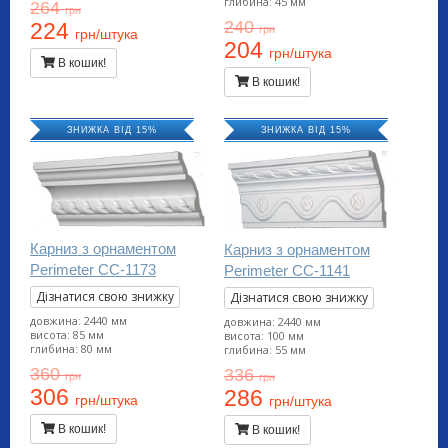
глибина: 45 мм
264
грн
240
224
грн
грн/штука
204
грн/штука
В кошик!
В кошик!
ЗНИЖКА ВІД 15%
ЗНИЖКА ВІД 15%
Карниз з орнаментом
Карниз з орнаментом
Perimeter CC-1173
Perimeter CC-1141
Дізнатися свою знижку
Дізнатися свою знижку
довжина: 2440 мм
довжина: 2440 мм
висота: 85 мм
висота: 100 мм
глибина: 80 мм
глибина: 55 мм
360
336
грн
грн
306
286
грн/штука
грн/штука
В кошик!
В кошик!