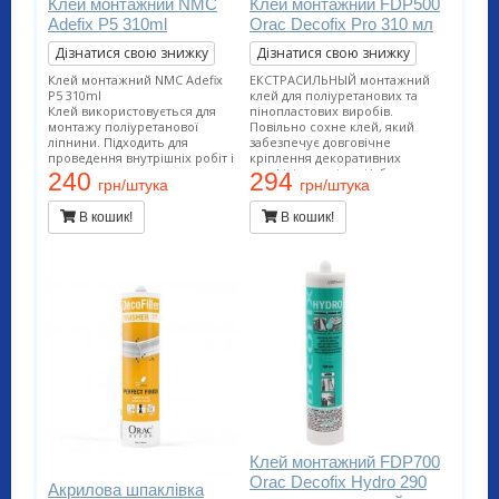
Клей монтажний NMC
Клей монтажний FDP500
Adefix P5 310ml
Orac Decofix Pro 310 мл
Дізнатися свою знижку
Дізнатися свою знижку
Клей монтажний NMC Adefix
ЕКСТРАСИЛЬНЫЙ монтажний
P5 310ml
клей для поліуретанових та
Клей використовується для
пінопластових виробів.
монтажу поліуретанової
Повільно сохне клей, який
ліпнини. Підходить для
забезпечує довговічне
проведення внутрішніх робіт і
кріплення декоративних
застосування на пористих
профілів на стінах і/або
240
294
грн/штука
грн/штука
поверхнях. Витрата тюбика 12
стелях. Підходить для
метрів погонних.
проведення внутрішніх робіт і
В кошик!
В кошик!
застосування на пористих
поверхнях. Витрата тюбика 12
метрів погонних.
Клей монтажний FDP700
Orac Decofix Hydro 290
Акрилова шпаклівка