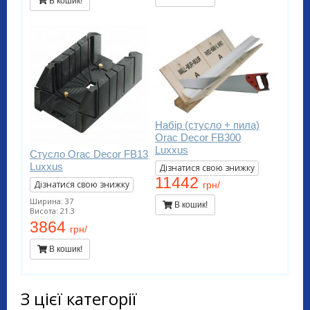
В кошик!
Набір (стусло + пила)
Orac Decor FB300
Luxxus
Стусло Orac Decor FB13
Luxxus
Дізнатися свою знижку
11442
Дізнатися свою знижку
грн/
Ширина: 37
В кошик!
Висота: 21.3
3864
грн/
В кошик!
З цієї категорії