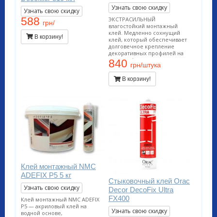
Узнать свою скидку
Узнать свою скидку
588
ЭКСТРАСИЛЬНЫЙ
грн/
влагостойкий монтажный
клей. Медленно сохнущий
В корзину!
клей, который обеспечивает
долговечное крепление
декоративных профилей на
стенах и/или потолках.
840
грн/штука
Подходит для проведения
внутренних работ и
В корзину!
применения на пористых
поверхностях. Применяется
во влажных помещениях
(ванных. бассейнах, наружных
работах). Расход тюбика на 10-
12 метров погонных.
Клей монтажный NMC
ADEFIX P5 5 кг
Стыковочный клей Orac
Узнать свою скидку
Decor DecoFix Ultra
FX400
Клей монтажный NMC ADEFIX
P5 — акриловый клей на
Узнать свою скидку
водной основе,