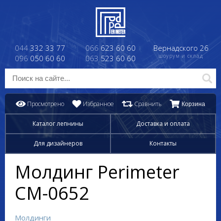
044
332 33 77
066
623 60 60
Вернадского 26
шоурум и склад
096
050 60 60
063
523 60 60
Просмотрено
Избранное
Сравнить
Корзина
Каталог лепнины
Доставка и оплата
Для дизайнеров
Контакты
Молдинг Perimeter
CM-0652
Молдинги