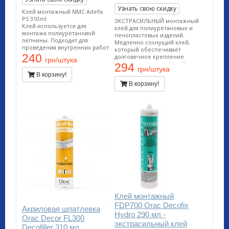
Узнать свою скидку
Клей монтажный NMC Adefix
P5 310ml
ЭКСТРАСИЛЬНЫЙ монтажный
Клей используется для
клей для полиуретановых и
монтажа полиуретановой
пенопластовых изделий.
лепнины. Подходит для
Медленно сохнущий клей,
проведения внутренних работ
который обеспечивает
и применения на пористых
240
долговечное крепление
грн/штука
поверхностях. Расход тюбика
декоративных профилей на
294
12 метров погонных.
грн/штука
стенах и/или потолках.
В корзину!
Подходит для проведения
В корзину!
внутренних работ и
применения на пористых
поверхностях. Расход тюбика
12 метров погонных.
Клей монтажный
FDP700 Orac Decofix
Акриловая шпатлевка
Hydro 290 мл -
Orac Decor FL300
экстрасильный клей
Decofiller 310 мл