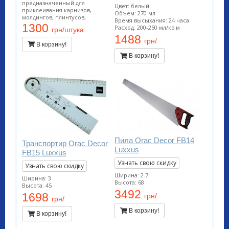
предназначенный для
Цвет: белый
приклеивания карнизов,
Объем: 270 мл
молдингов, плинтусов,
Время высыхания: 24 часа
розеток и других
1300
Расход: 200-250 мл/кв м
грн/штука
декоративных элементов из
1488
полистирола и полиуретана на
грн/
В корзину!
ДВП, ДСП, гипсокартон,
гипсоволокно, штукатурку,
В корзину!
бетон и другие поверхности.
Пила Orac Decor FB14
Транспортир Orac Decor
Luxxus
FB15 Luxxus
Узнать свою скидку
Узнать свою скидку
Ширина: 2.7
Ширина: 3
Высота: 68
Высота: 45
3492
1698
грн/
грн/
В корзину!
В корзину!