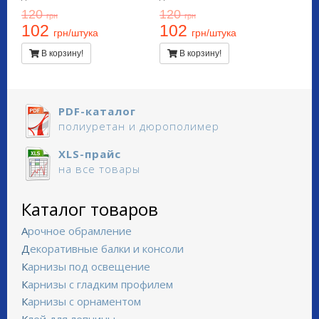
120
120
грн
грн
102
102
грн/штука
грн/штука
В корзину!
В корзину!
PDF-каталог
полиуретан и дюрополимер
XLS-прайс
на все товары
Каталог товаров
Арочное обрамление
Декоративные балки и консоли
Карнизы под освещение
Карнизы с гладким профилем
Карнизы с орнаментом