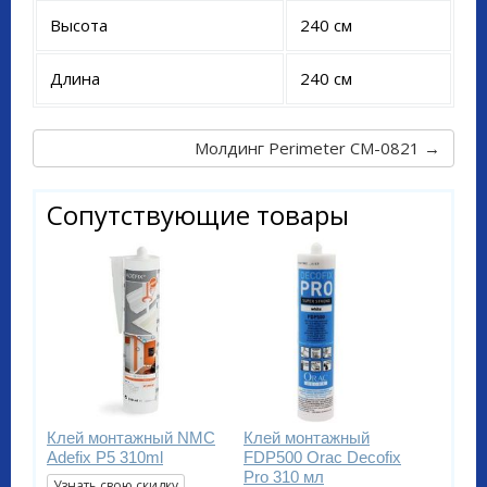
Высота
240 см
Длина
240 см
Молдинг Perimeter CM-0821 →
Сопутствующие товары
Клей монтажный NMC
Клей монтажный
Adefix P5 310ml
FDP500 Orac Decofix
Pro 310 мл
Узнать свою скидку