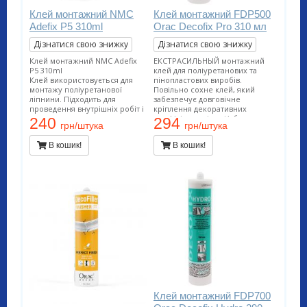
Клей монтажний NMC
Клей монтажний FDP500
Adefix P5 310ml
Orac Decofix Pro 310 мл
Дізнатися свою знижку
Дізнатися свою знижку
Клей монтажний NMC Adefix
ЕКСТРАСИЛЬНЫЙ монтажний
P5 310ml
клей для поліуретанових та
Клей використовується для
пінопластових виробів.
монтажу поліуретанової
Повільно сохне клей, який
ліпнини. Підходить для
забезпечує довговічне
проведення внутрішніх робіт і
кріплення декоративних
застосування на пористих
профілів на стінах і/або
240
294
грн/штука
грн/штука
поверхнях. Витрата тюбика 12
стелях. Підходить для
метрів погонних.
проведення внутрішніх робіт і
В кошик!
В кошик!
застосування на пористих
поверхнях. Витрата тюбика 12
метрів погонних.
Клей монтажний FDP700