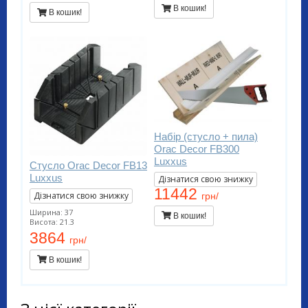
В кошик!
В кошик!
Набір (стусло + пила)
Orac Decor FB300
Luxxus
Стусло Orac Decor FB13
Luxxus
Дізнатися свою знижку
11442
Дізнатися свою знижку
грн/
Ширина: 37
В кошик!
Висота: 21.3
3864
грн/
В кошик!