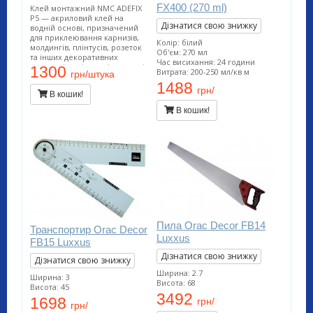
FX400 (270 ml)
Клей монтажний NMC ADEFIX
P5 — акриловий клей на
Дізнатися свою знижку
водній основі, призначений
для приклеювання карнизів,
Колір: білий
молдингів, плінтусів, розеток
Об'єм: 270 мл
та інших декоративних
Час висихання: 24 години
елементів з пінополістиролу і
1300
Витрата: 200-250 мл/кв м
грн/штука
поліуретану на ДВП, ДСП,
1488
гіпсокартон, гіпсоволокно,
грн/
В кошик!
штукатурку, бетон та інші
поверхні.
В кошик!
Пила Orac Decor FB14
Транспортир Orac Decor
Luxxus
FB15 Luxxus
Дізнатися свою знижку
Дізнатися свою знижку
Ширина: 2.7
Ширина: 3
Висота: 68
Висота: 45
3492
1698
грн/
грн/