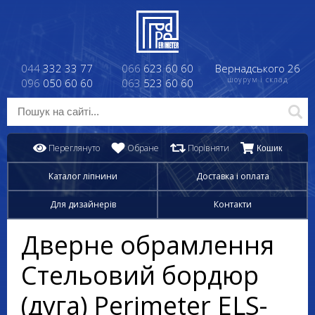
044
332 33 77
066
623 60 60
Вернадського 26
шоурум і склад
096
050 60 60
063
523 60 60
Переглянуто
Обране
Порівняти
Кошик
Каталог ліпнини
Доставка і оплата
Для дизайнерів
Контакти
Дверне обрамлення
Стельовий бордюр
(дуга) Perimeter ELS-