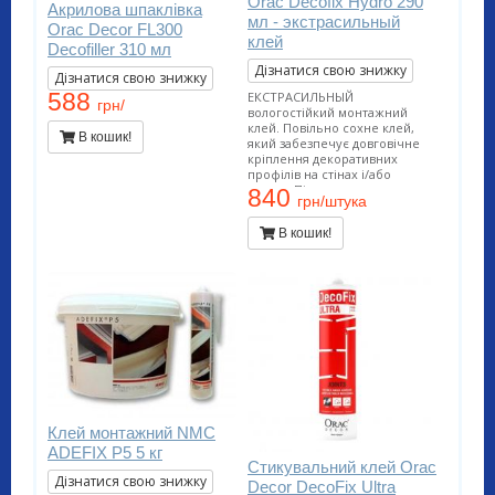
Orac Decofix Hydro 290
Акрилова шпаклівка
мл - экстрасильный
Orac Decor FL300
клей
Decofiller 310 мл
Дізнатися свою знижку
Дізнатися свою знижку
588
ЕКСТРАСИЛЬНЫЙ
грн/
вологостійкий монтажний
клей. Повільно сохне клей,
В кошик!
який забезпечує довговічне
кріплення декоративних
профілів на стінах і/або
стелях. Підходить для
840
грн/штука
проведення внутрішніх робіт і
застосування на пористих
В кошик!
поверхнях. Застосовується у
вологих приміщеннях (ванних.
басейнах, зовнішніх роботах).
Витрата тюбика на 10-12
метрів погонних.
Клей монтажний NMC
ADEFIX P5 5 кг
Стикувальний клей Orac
Дізнатися свою знижку
Decor DecoFix Ultra