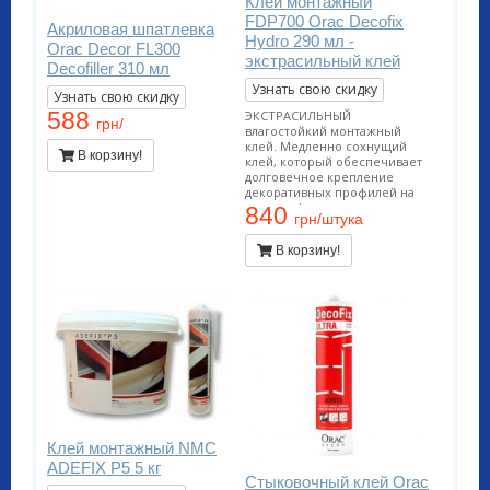
Клей монтажный
FDP700 Orac Decofix
Акриловая шпатлевка
Hydro 290 мл -
Orac Decor FL300
экстрасильный клей
Decofiller 310 мл
Узнать свою скидку
Узнать свою скидку
588
ЭКСТРАСИЛЬНЫЙ
грн/
влагостойкий монтажный
клей. Медленно сохнущий
В корзину!
клей, который обеспечивает
долговечное крепление
декоративных профилей на
стенах и/или потолках.
840
грн/штука
Подходит для проведения
внутренних работ и
В корзину!
применения на пористых
поверхностях. Применяется
во влажных помещениях
(ванных. бассейнах, наружных
работах). Расход тюбика на 10-
12 метров погонных.
Клей монтажный NMC
ADEFIX P5 5 кг
Стыковочный клей Orac