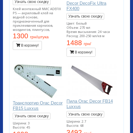
Узнать свою скидку
Decor DecoFix Ultra
FX400
Клей монтажный NMC ADEFIX
P5 — акриловый клей на
Узнать свою скидку
водной основе,
предназначенный для
Цвет: белый
приклеивания карнизов,
Объем: 270 мл
молдингов, плинтусов,
Время высыхания: 24 часа
розеток и других
1300
Расход: 200-250 мл/кв м
грн/штука
декоративных элементов из
1488
полистирола и полиуретана на
грн/
В корзину!
ДВП, ДСП, гипсокартон,
гипсоволокно, штукатурку,
В корзину!
бетон и другие поверхности.
Пила Orac Decor FB14
Транспортир Orac Decor
Luxxus
FB15 Luxxus
Узнать свою скидку
Узнать свою скидку
Ширина: 2.7
Ширина: 3
Высота: 68
Высота: 45
3492