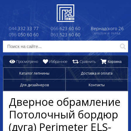
044
332 33 77
066
623 60 60
Вернадского 26
шоурум и склад
096
050 60 60
063
523 60 60
Просмотрено
Избранное
Сравнить
Корзина
Каталог лепнины
Доставка и оплата
Для дизайнеров
Контакты
Дверное обрамление
Потолочный бордюр
(дуга) Perimeter ELS-