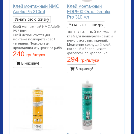
Клей монтажный NMC
Клей монтажный
Adefix P5 310ml
FDP500 Orac Decofix
Pro 310 мл
Узнать свою скидку
Узнать свою скидку
Клей монтажный NMC Adefix
P5 310ml
ЭКСТРАСИЛЬНЫЙ монтажный
Клей используется для
клей для полиуретановых и
монтажа полиуретановой
пенопластовых изделий.
лепнины. Подходит для
Медленно сохнущий клей,
проведения внутренних работ
который обеспечивает
и применения на пористых
240
долговечное крепление
грн/штука
поверхностях. Расход тюбика
декоративных профилей на
294
12 метров погонных.
грн/штука
стенах и/или потолках.
В корзину!
Подходит для проведения
В корзину!
внутренних работ и
применения на пористых
поверхностях. Расход тюбика
12 метров погонных.