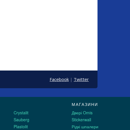
Facebook
|
Twitter
МАГАЗИНИ
Crystalit
Двері Omis
Sauberg
Stickerwall
Plastolit
Рідкі шпалери