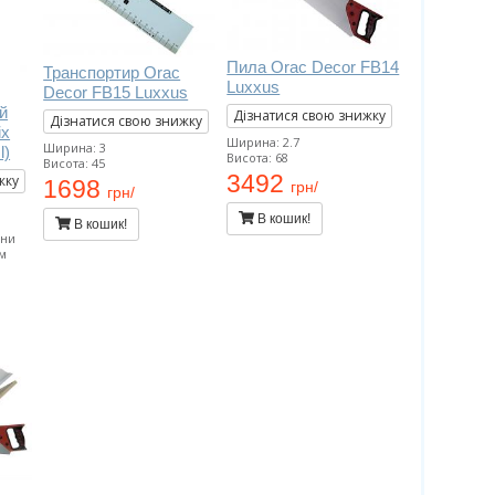
Пила Orac Decor FB14
Транспортир Orac
Luxxus
Decor FB15 Luxxus
й
Дізнатися свою знижку
Дізнатися свою знижку
ix
Ширина: 2.7
Ширина: 3
l)
Висота: 68
Висота: 45
3492
жку
1698
грн/
грн/
В кошик!
В кошик!
ини
 м