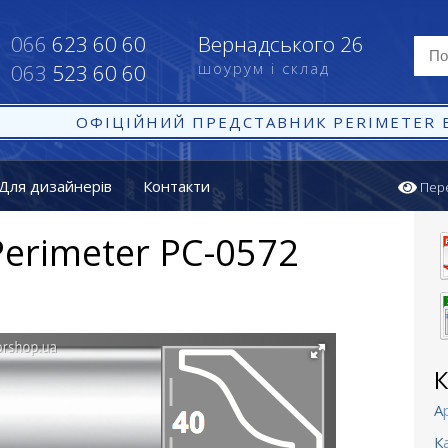
066
623 60 60
Вернадського 26
шоурум і склад
063
523 60 60
ОФІЦІЙНИЙ ПРЕДСТАВНИК PERIMETER В
Для дизайнерів
Контакти
Пер
erimeter PC-0572
К