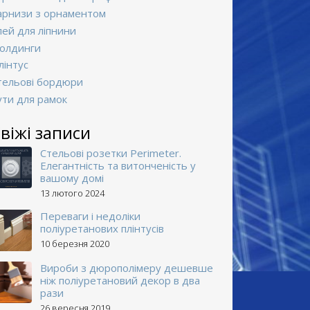
Карнизи з орнаментом
Клей для ліпнини
Молдинги
Плінтус
Стельові бордюри
Кути для рамок
віжі записи
Стельові розетки Perimeter.
Елегантність та витонченість у
вашому домі
13 лютого 2024
Переваги і недоліки
поліуретанових плінтусів
10 березня 2020
Вироби з дюрополімеру дешевше
ніж поліуретановий декор в два
рази
26 вересня 2019