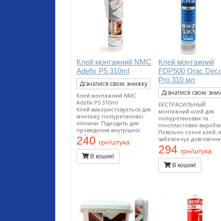
Клей монтажний NMC
Клей монтажний
Adefix P5 310ml
FDP500 Orac Deco
Pro 310 мл
Дізнатися свою знижку
Дізнатися свою зни
Клей монтажний NMC
Adefix P5 310ml
ЕКСТРАСИЛЬНЫЙ
Клей використовується для
монтажний клей для
монтажу поліуретанової
поліуретанових та
ліпнини. Підходить для
пінопластових виробів
проведення внутрішніх
Повільно сохне клей, 
робіт і застосування на
240
забезпечує довговічн
грн/штука
пористих поверхнях.
кріплення декоративн
294
Витрата тюбика 12 метрів
грн/штука
профілів на стінах і/аб
В кошик!
погонних.
стелях. Підходить для
В кошик!
проведення внутрішні
робіт і застосування н
пористих поверхнях.
Витрата тюбика 12 мет
погонних.