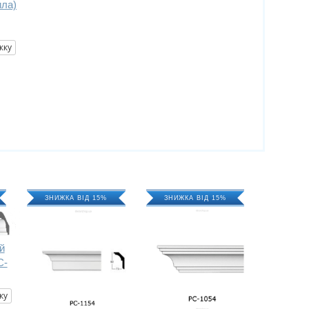
ила)
жку
ЗНИЖКА ВІД 15%
ЗНИЖКА ВІД 15%
й
C-
ку