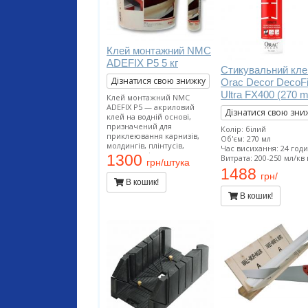
Клей монтажний NMC
ADEFIX P5 5 кг
Стикувальний кле
Дізнатися свою знижку
Orac Decor DecoF
Ultra FX400 (270 m
Клей монтажний NMC
ADEFIX P5 — акриловий
Дізнатися свою зни
клей на водній основі,
призначений для
Колір: білий
приклеювання карнизів,
Об'єм: 270 мл
молдингів, плінтусів,
Час висихання: 24 год
розеток та інших
1300
Витрата: 200-250 мл/кв
грн/штука
декоративних елементів з
1488
пінополістиролу і
грн/
В кошик!
поліуретану на ДВП, ДСП,
гіпсокартон, гіпсоволокно,
В кошик!
штукатурку, бетон та інші
поверхні.