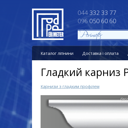
044
332 33 77
096
050 60 60
Каталог ліпнини
Доставка і оплата
Гладкий карниз P
Карнизи з гладким профілем