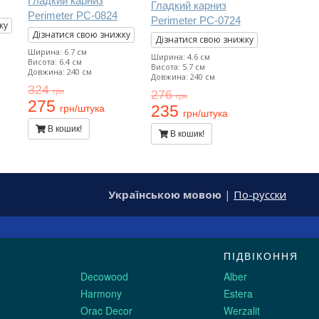
Гладкий карниз
Гладкий карниз
Perimeter PC-0824
Perimeter PC-0724
ку
Дізнатися свою знижку
Дізнатися свою знижку
Ширина: 6.7 см
Ширина: 4.6 см
Висота: 6.4 см
Висота: 5.7 см
Довжина: 240 см
Довжина: 240 см
324
грн
276
грн
275
235
грн/штука
грн/штука
В кошик!
В кошик!
Українською мовою
|
По-русски
ПІДВІКОННЯ
Decowood
Alber
Harmony
Estera
Orac Decor
Werzalit