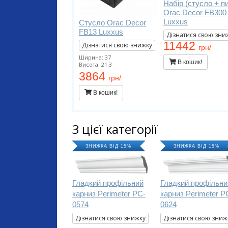
Набір (стусло + п
Orac Decor FB300
Luxxus
Стусло Orac Decor
FB13 Luxxus
Дізнатися свою зни
11442
Дізнатися свою знижку
грн/
Ширина: 37
В кошик!
Висота: 21.3
3864
грн/
В кошик!
З цієї категорії
ЗНИЖКА ВІД 15%
ЗНИЖКА ВІД 15%
Гладкий профільний
Гладкий профільни
карниз Perimeter PC-
карниз Perimeter P
0574
0624
Дізнатися свою знижку
Дізнатися свою зниж