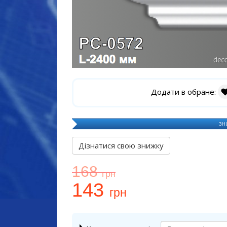
Додати в обране:
ЗН
Дізнатися свою знижку
168
грн
143
грн