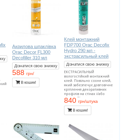
Клей монтажний
fix
FDP700 Orac Decofix
Акрилова шпаклівка
Hydro 290 мл -
Orac Decor FL300
экстрасильный клей
Decofiller 310 мл
жку
Дізнатися свою знижку
Дізнатися свою знижку
588
ЕКСТРАСИЛЬНЫЙ
грн/
вологостійкий монтажний
.
клей. Повільно сохне клей,
В кошик!
який
який забезпечує довговічне
е
кріплення декоративних
их
профілів на стінах і/або
о
стелях. Підходить для
840
грн/штука
проведення внутрішніх
х
робіт і застосування на
а
В кошик!
пористих поверхнях.
Застосовується у вологих
рів
приміщеннях (ванних.
басейнах, зовнішніх
роботах). Витрата тюбика
на 10-12 метрів погонних.