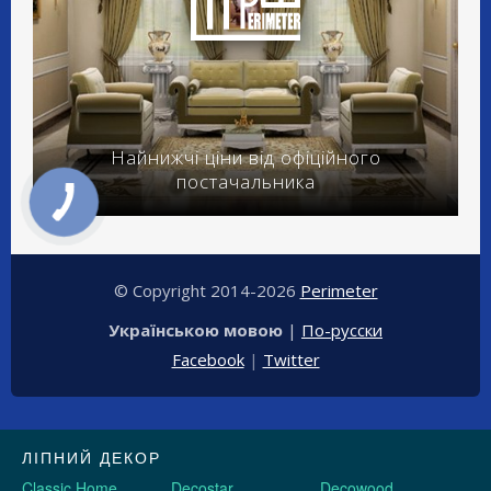
Найнижчі ціни від офіційного
постачальника
© Copyright 2014-2026
Perimeter
Українською мовою
|
По-русски
Facebook
|
Twitter
ЛІПНИЙ ДЕКОР
Classic Home
Decostar
Decowood