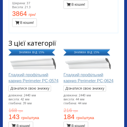
Ширина: 37
В кошик!
Висота: 21.3
3864
грн/
В кошик!
З цієї категорії
ЗНИЖКА ВІД 15%
ЗНИЖКА ВІД 15%
Гладкий профільний
Гладкий профільний
карниз Perimeter PC-0574
карниз Perimeter PC-0624
Дізнатися свою знижку
Дізнатися свою знижку
довжина: 2440 мм
довжина: 2440 мм
висота: 42 мм
висота: 44 мм
глибина: 39 мм
глибина: 44 мм
168
216
грн
грн
143
184
грн/штука
грн/штука
В кошик!
В кошик!