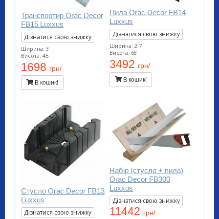
Пила Orac Decor FB14
Транспортир Orac Decor
Luxxus
FB15 Luxxus
Дізнатися свою знижку
Дізнатися свою знижку
Ширина: 2.7
Ширина: 3
Висота: 68
Висота: 45
3492
1698
грн/
грн/
В кошик!
В кошик!
Набір (стусло + пила)
Orac Decor FB300
Luxxus
Стусло Orac Decor FB13
Luxxus
Дізнатися свою знижку
11442
Дізнатися свою знижку
грн/