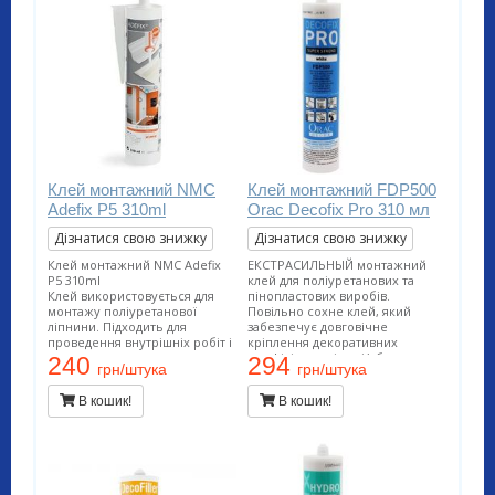
Клей монтажний NMC
Клей монтажний FDP500
Adefix P5 310ml
Orac Decofix Pro 310 мл
Дізнатися свою знижку
Дізнатися свою знижку
Клей монтажний NMC Adefix
ЕКСТРАСИЛЬНЫЙ монтажний
P5 310ml
клей для поліуретанових та
Клей використовується для
пінопластових виробів.
монтажу поліуретанової
Повільно сохне клей, який
ліпнини. Підходить для
забезпечує довговічне
проведення внутрішніх робіт і
кріплення декоративних
застосування на пористих
профілів на стінах і/або
240
294
грн/штука
грн/штука
поверхнях. Витрата тюбика 12
стелях. Підходить для
метрів погонних.
проведення внутрішніх робіт і
В кошик!
В кошик!
застосування на пористих
поверхнях. Витрата тюбика 12
метрів погонних.