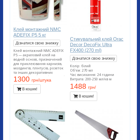
Клей монтажний NMC
ADEFIX P5 5 кг
Стикувальний клей Orac
Дізнатися свою знижку
Decor DecoFix Ultra
FX400 (270 ml)
Клей монтажний NMC ADEFIX
P5 — акриловий клей на
Дізнатися свою знижку
водній основі, призначений
для приклеювання карнизів,
Колір: білий
молдингів, плінтусів, розеток
Об'єм: 270 мл
та інших декоративних
Час висихання: 24 години
елементів з пінополістиролу і
1300
Витрата: 200-250 мл/кв м
грн/штука
поліуретану на ДВП, ДСП,
1488
гіпсокартон, гіпсоволокно,
грн/
В кошик!
штукатурку, бетон та інші
поверхні.
В кошик!