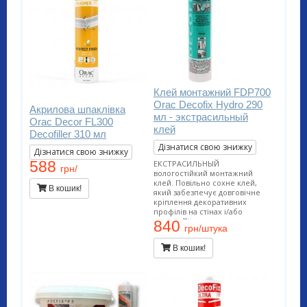
Клей монтажний FDP700
Orac Decofix Hydro 290
Акрилова шпаклівка
мл - экстрасильный
Orac Decor FL300
клей
Decofiller 310 мл
Дізнатися свою знижку
Дізнатися свою знижку
588
ЕКСТРАСИЛЬНЫЙ
грн/
вологостійкий монтажний
клей. Повільно сохне клей,
В кошик!
який забезпечує довговічне
кріплення декоративних
профілів на стінах і/або
стелях. Підходить для
840
грн/штука
проведення внутрішніх робіт і
застосування на пористих
В кошик!
поверхнях. Застосовується у
вологих приміщеннях (ванних.
басейнах, зовнішніх роботах).
Витрата тюбика на 10-12
метрів погонних.