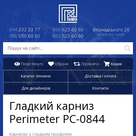
044
332 33 77
066
623 60 60
Вернадського 26
шоурум і склад
096
050 60 60
063
523 60 60
Переглянуто
Обране
Порівняти
Кошик
Каталог ліпнини
Доставка і оплата
Для дизайнерів
Контакти
Гладкий карниз
Perimeter PC-0844
Карнизи з гладким профілем